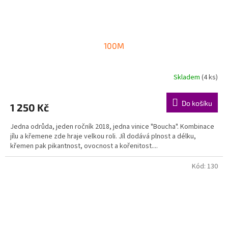
100M
Skladem
(4 ks)
Do košíku
1 250 Kč
Jedna odrůda, jeden ročník 2018, jedna vinice "Boucha". Kombinace
jílu a křemene zde hraje velkou roli. Jíl dodává plnost a délku,
křemen pak pikantnost, ovocnost a kořenitost....
Kód:
130