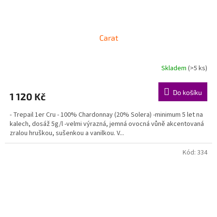
Carat
Skladem
(>5 ks)
Do košíku
1 120 Kč
- Trepail 1er Cru - 100% Chardonnay (20% Solera) -minimum 5 let na
kalech, dosáž 5g/l -velmi výrazná, jemná ovocná vůně akcentovaná
zralou hruškou, sušenkou a vanilkou. V...
Kód:
334