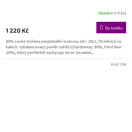
Skladem
(>5 ks)
Do košíku
1 220 Kč
80% cuvée tvořena perpetuální rezervou od r. 2012, 50 měsíců na
kalech. vybalancovaný poměr odrůd (Chardonnay: 80%, Pinot Noir:
20%), který perfektně zachycuje teroir Sezanne,...
Kód:
294