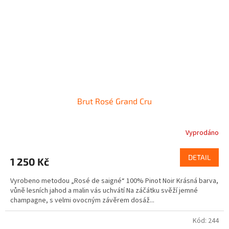
Brut Rosé Grand Cru
Vyprodáno
DETAIL
1 250 Kč
Vyrobeno metodou „Rosé de saigné“ 100% Pinot Noir Krásná barva,
vůně lesních jahod a malin vás uchvátí Na záčátku svěží jemné
champagne, s velmi ovocným závěrem dosáž...
Kód:
244