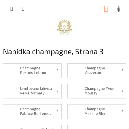
Přejít
NÁKUP
na
obsah
KOŠÍK
Nabídka champagne
, Strana 3
Champagne
Champagne
Pertois-Lebrun
Vauversin
Limitované lahve a
Champagne Yvon
velké formáty
Moussy
Champagne
Champagne
Fabrice Bertemes
Maxime Blin