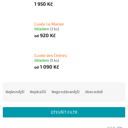
1 950 Kč
Cuvée Le Manoir
Skladem
(3 ks)
920 Kč
od
Cuvée des Cèdres
Skladem
(5 ks)
1 090 Kč
od
Ř
a
Nejlevnější
Nejdražší
Nejprodávanější
Abecedně
z
e
n
OTEVŘÍT FILTR
í
p
V