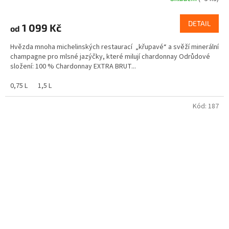
DETAIL
1 099 Kč
od
Hvězda mnoha michelinských restaurací „křupavé“ a svěží minerální
champagne pro mlsné jazýčky, které milují chardonnay Odrůdové
složení: 100 % Chardonnay EXTRA BRUT...
0,75 L
1,5 L
Kód:
187