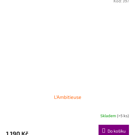
Kód:
397
L'Ambitieuse
Skladem
(>5 ks)
Do košíku
1 190 Kč