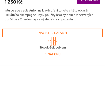
1 250 Kč
Intuice zde vedla Antonina k vytvoření tohoto v této oblasti
unikátního champagne - byly použity hrozny pouze z červených
odrůd bez Chardonnay - a výsledek je impozantní....
NAČÍST 12 DALŠÍCH
S
1
3
7
t
O
r
79
položek celkem
v
á
l
NAHORU
n
á
k
d
o
v
Z
a
á
c
á
n
í
p
í
p
a
r
t
v
í
k
y
v