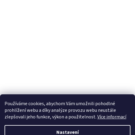
Používáme cookies, abychom Vám umožnili pohodlné
prohlížení webu a díky analýze provozu webu neustále
zlepšovali jeho funkce, výkon a použitelnost.
Více informací
Nastavení
Vytvořil Shoptet