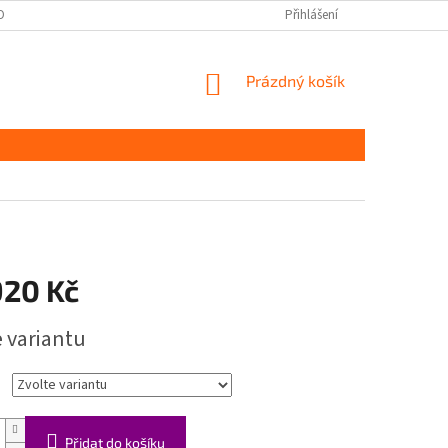
OBNÍCH ÚDAJŮ
Přihlášení
NÁKUPNÍ
Prázdný košík
KOŠÍK
920 Kč
e variantu
Přidat do košíku