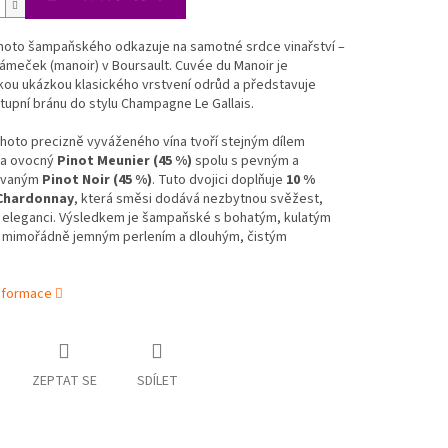
hoto šampaňského odkazuje na samotné srdce vinařství –
ámeček (manoir) v Boursault. Cuvée du Manoir je
kou ukázkou klasického vrstvení odrůd a představuje
stupní bránu do stylu Champagne Le Gallais.
hoto precizně vyváženého vína tvoří stejným dílem
 a ovocný
Pinot Meunier (45 %)
spolu s pevným a
ovaným
Pinot Noir (45 %)
. Tuto dvojici doplňuje
10 %
Chardonnay
, která směsi dodává nezbytnou svěžest,
a eleganci. Výsledkem je šampaňské s bohatým, kulatým
, mimořádně jemným perlením a dlouhým, čistým
informace
ZEPTAT SE
SDÍLET