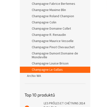
n
Champagne Fabrice Bertemes
e
Champagne Maxime Blin
l
Champagne Roland Champion
Champagne Colin
Champagne Domaine Collet
Champagne R. Renaudin
Champagne Maurice Vesselle
Champagne Pinot Chevauchet
Champagne Dumont Domaine de
Mondeville
Champagne Louise Brison
Champagne Le Gallais
Archiv WA
Top 10 produktů
LES PRÔLES ET CHÉTIVINS 2014