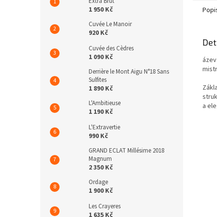
Extra Brut
1 950 Kč
Popi
Cuvée Le Manoir
920 Kč
Det
Cuvée des Cèdres
1 090 Kč
ázev
mist
Derrière le Mont Aigu N°18 Sans
Sulfites
Zákl
1 890 Kč
stru
L'Ambitieuse
a el
1 190 Kč
L'Extravertie
990 Kč
GRAND ECLAT Millésime 2018
Magnum
2 350 Kč
Ordage
1 900 Kč
Les Crayeres
1 635 Kč