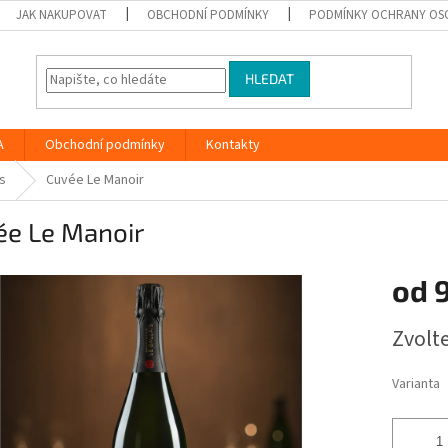
JAK NAKUPOVAT
OBCHODNÍ PODMÍNKY
PODMÍNKY OCHRANY OS
HLEDAT
A
Obchodní podmínky
Kontakty
s
Cuvée Le Manoir
ée Le Manoir
od
Měrná
Zvolt
cena:
Varianta