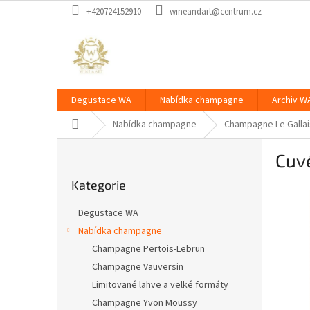
Přejít
+420724152910
wineandart@centrum.cz
na
obsah
Degustace WA
Nabídka champagne
Archiv W
Domů
Nabídka champagne
Champagne Le Gallai
P
Cuv
o
Přeskočit
s
Kategorie
kategorie
t
r
Degustace WA
a
Nabídka champagne
n
Champagne Pertois-Lebrun
n
í
Champagne Vauversin
p
Limitované lahve a velké formáty
a
Champagne Yvon Moussy