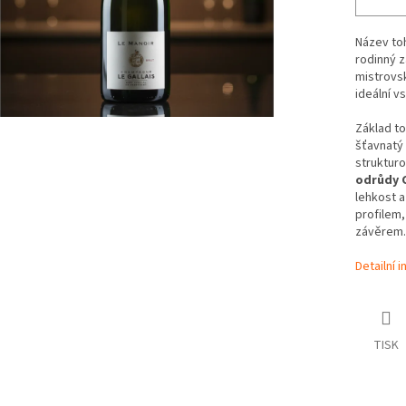
Název to
rodinný z
mistrovs
ideální v
Základ to
šťavnatý
struktur
odrůdy 
lehkost 
profilem
závěrem.
Detailní 
TISK