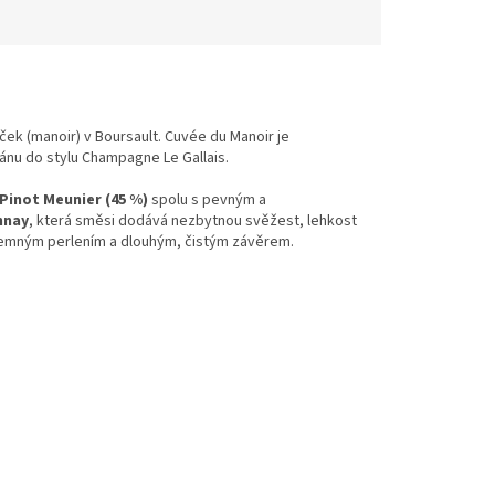
k (manoir) v Boursault. Cuvée du Manoir je
ánu do stylu Champagne Le Gallais.
Pinot Meunier (45 %)
spolu s pevným a
nnay
, která směsi dodává nezbytnou svěžest, lehkost
jemným perlením a dlouhým, čistým závěrem.