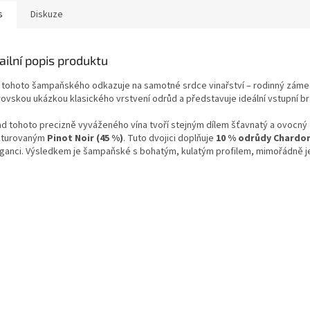
s
Diskuze
ailní popis produktu
 tohoto šampaňského odkazuje na samotné srdce vinařství – rodinný zámeče
rovskou ukázkou klasického vrstvení odrůd a představuje ideální vstupní br
ad tohoto precizně vyváženého vína tvoří stejným dílem šťavnatý a ovocný
kturovaným
Pinot Noir (45 %)
. Tuto dvojici doplňuje
10 % odrůdy Chardo
eganci. Výsledkem je šampaňské s bohatým, kulatým profilem, mimořádně 