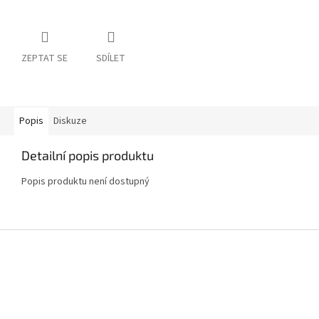
ZEPTAT SE
SDÍLET
Popis
Diskuze
Detailní popis produktu
Popis produktu není dostupný
Z
á
p
a
t
í