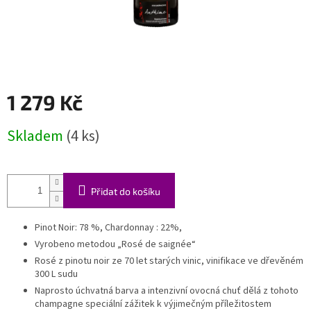
1 279 Kč
Měrná
Skladem
(4 ks)
cena:
Přidat do košíku
Pinot Noir: 78 %, Chardonnay : 22%,
Vyrobeno metodou „Rosé de saignée“
Rosé z pinotu noir ze 70 let starých vinic, vinifikace ve dřevěném
300 L sudu
Naprosto úchvatná barva a intenzivní ovocná chuť dělá z tohoto
champagne speciální zážitek k výjimečným příležitostem