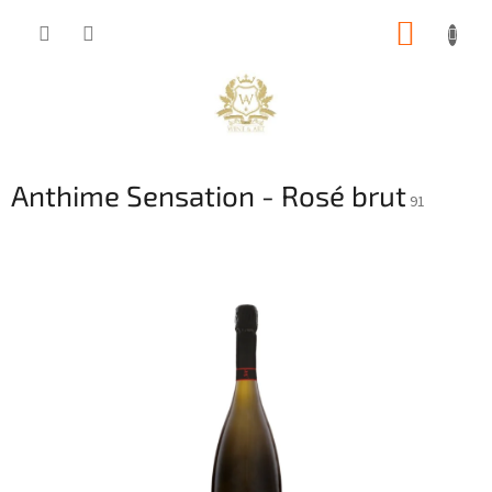
Přejít
NÁKUP
na
obsah
KOŠÍK
Anthime Sensation - Rosé brut
91