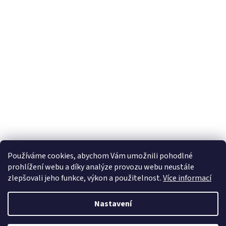
Používáme cookies, abychom Vám umožnili pohodlné
prohlížení webu a díky analýze provozu webu neustále
zlepšovali jeho funkce, výkon a použitelnost.
Více informací
Nastavení
Vytvořil Shoptet