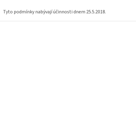
Tyto podmínky nabývají účinnosti dnem 25.5.2018.
Z
á
p
a
t
í