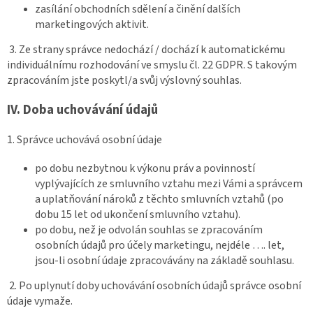
zasílání obchodních sdělení a činění dalších
marketingových aktivit.
3. Ze strany správce nedochází / dochází k automatickému
individuálnímu rozhodování ve smyslu čl. 22 GDPR. S takovým
zpracováním jste poskytl/a svůj výslovný souhlas.
IV.
Doba uchovávání údajů
1. Správce uchovává osobní údaje
po dobu nezbytnou k výkonu práv a povinností
vyplývajících ze smluvního vztahu mezi Vámi a správcem
a uplatňování nároků z těchto smluvních vztahů (po
dobu 15 let od ukončení smluvního vztahu).
po dobu, než je odvolán souhlas se zpracováním
osobních údajů pro účely marketingu, nejdéle …. let,
jsou-li osobní údaje zpracovávány na základě souhlasu.
2. Po uplynutí doby uchovávání osobních údajů správce osobní
údaje vymaže.