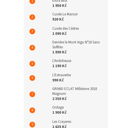
Extra Brut
1 950 Kč
Cuvée Le Manoir
920 Kč
Cuvée des Cèdres
1 090 Kč
Derrière le Mont Aigu N°18 Sans
Sulfites
1 890 Kč
L'Ambitieuse
1 190 Kč
L'Extravertie
990 Kč
GRAND ECLAT Millésime 2018
Magnum
2 350 Kč
Ordage
1 900 Kč
Les Crayeres
1 635 Kč