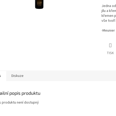
Jedna odr
jílu a kř
křemen p
vše tvoří
-Meunier
TISK
s
Diskuze
ailní popis produktu
s produktu není dostupný