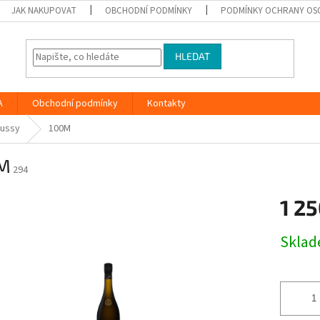
JAK NAKUPOVAT
OBCHODNÍ PODMÍNKY
PODMÍNKY OCHRANY OS
HLEDAT
A
Obchodní podmínky
Kontakty
ussy
100M
M
294
1 25
Měrná
Skla
cena: