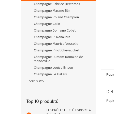
n
Champagne Fabrice Bertemes
e
Champagne Maxime Blin
l
Champagne Roland Champion
Champagne Colin
Champagne Domaine Collet
Champagne R. Renaudin
Champagne Maurice Vesselle
Champagne Pinot Chevauchet
Champagne Dumont Domaine de
Mondeville
Champagne Louise Brison
Champagne Le Gallais
Popi
Archiv WA
Det
Top 10 produktů
Popi
LES PRÔLES ET CHÉTIVINS 2014