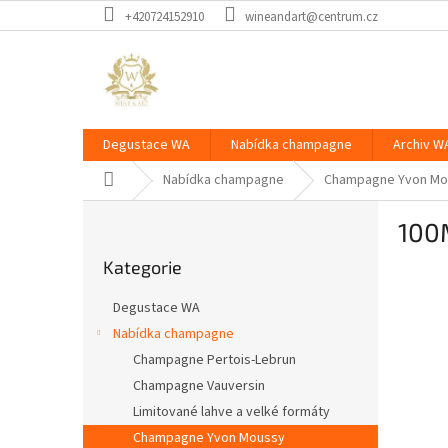
Přejít
+420724152910
wineandart@centrum.cz
na
obsah
Degustace WA
Nabídka champagne
Archiv W
Domů
Nabídka champagne
Champagne Yvon Mo
P
100
o
Přeskočit
s
Kategorie
kategorie
t
r
Degustace WA
a
Nabídka champagne
n
Champagne Pertois-Lebrun
n
í
Champagne Vauversin
p
Limitované lahve a velké formáty
a
Champagne Yvon Moussy