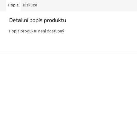
Popis
Diskuze
Detailní popis produktu
Popis produktu není dostupný
Z
á
p
a
t
í