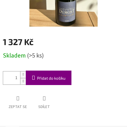
1 327 Kč
Měrná
Skladem
(>5 ks)
cena:
Přidat do košíku
ZEPTAT SE
SDÍLET