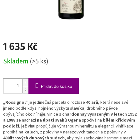
1 635 Kč
Měrná
Skladem
(>5 ks)
cena:
Přidat do košíku
„Rossignol“
je jedinečná parcela o rozloze
40 arů
, která nese své
jméno podle kdysi hojného výskytu
slavíka
, drobného pěvce
obývajícího okolní háje. Vinice s
chardonnay vysazeným v letech 1952
a 1988
se nachází
na úpatí svahů Oger
a spočívá na
bílém křídovém
podloží
, jež vínu propůjčuje výraznou mineralitu a eleganci. Vinifikace
probíhá
na kalech
, z poloviny v nerezových tancích a z poloviny v
400litrových dubových sudech
, aby byla zachována harmonie mezi