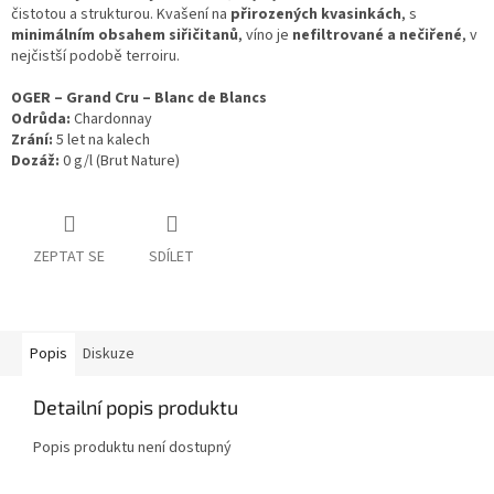
čistotou a strukturou. Kvašení na
přirozených kvasinkách
, s
minimálním obsahem siřičitanů
, víno je
nefiltrované a nečiřené
, v
nejčistší podobě terroiru.
OGER – Grand Cru – Blanc de Blancs
Odrůda:
Chardonnay
Zrání:
5 let na kalech
Dozáž:
0 g/l (Brut Nature)
ZEPTAT SE
SDÍLET
Popis
Diskuze
Detailní popis produktu
Popis produktu není dostupný