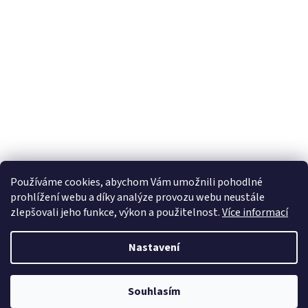
Používáme cookies, abychom Vám umožnili pohodlné
prohlížení webu a díky analýze provozu webu neustále
zlepšovali jeho funkce, výkon a použitelnost.
Více informací
Nastavení
Vytvořil Shoptet
Souhlasím
Copyright 2026
WA shop
. Všechna práva vyhrazena.