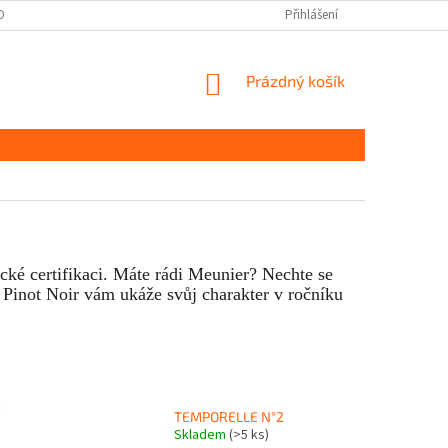
OBNÍCH ÚDAJŮ
Přihlášení
NÁKUPNÍ
Prázdný košík
KOŠÍK
ické certifikaci. Máte rádi Meunier? Nechte se
. Pinot Noir vám ukáže svůj charakter v ročníku
E
TEMPORELLE N°2
Skladem
(>5 ks)