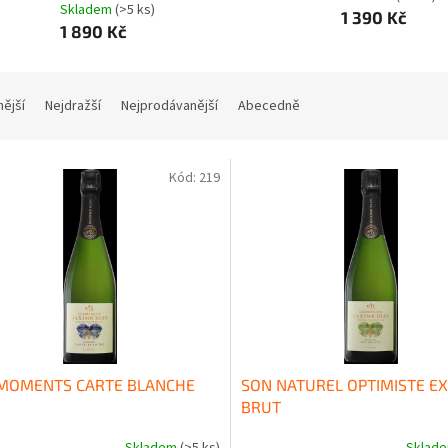
Skladem
(>5 ks)
1 390 Kč
1 890 Kč
nější
Nejdražší
Nejprodávanější
Abecedně
Kód:
219
MOMENTS CARTE BLANCHE
SON NATUREL OPTIMISTE E
BRUT
Skladem
(>5 ks)
Sklad