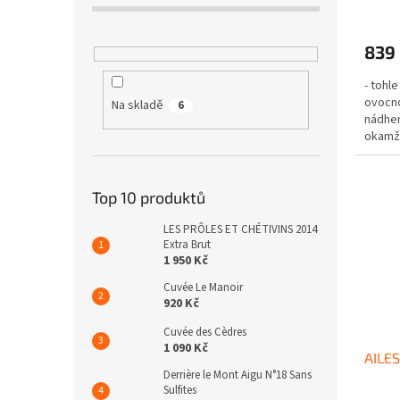
839
- tohl
ovocno
Na skladě
6
nádher
okamži
Noir- 
Top 10 produktů
LES PRÔLES ET CHÉTIVINS 2014
Extra Brut
1 950 Kč
Cuvée Le Manoir
920 Kč
Cuvée des Cèdres
1 090 Kč
AILE
Derrière le Mont Aigu N°18 Sans
Sulfites