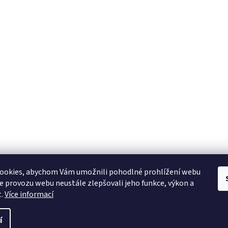
ookies, abychom Vám umožnili pohodlné prohlížení webu
ze provozu webu neustále zlepšovali jeho funkce, výkon a
t.
Více informací
í