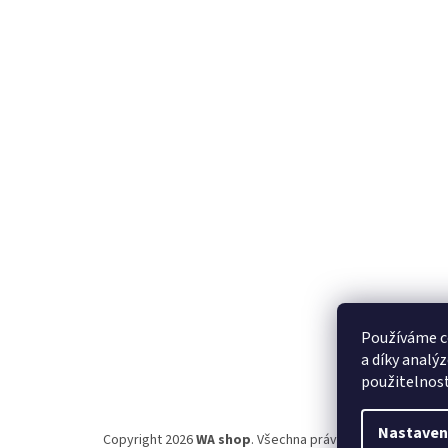
Používáme c
a díky analý
použitelnos
Nastaven
Copyright 2026
WA shop
. Všechna práva vyhrazena.