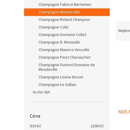
n
Champagne Fabrice Bertemes
e
Champagne Maxime Blin
l
Champagne Roland Champion
Ř
Champagne Colin
a
Nejlev
Champagne Domaine Collet
z
Champagne R. Renaudin
e
V
n
Champagne Maurice Vesselle
ý
í
Champagne Pinot Chevauchet
p
p
Champagne Dumont Domaine de
i
r
Mondeville
s
o
Champagne Louise Brison
p
d
Champagne Le Gallais
r
u
Archiv WA
o
k
d
t
u
ů
NOS 
k
Cena
t
ů
839
Kč
1890
Kč