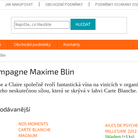
JAK NAKUPOVAT
OBCHODNÍ PODMÍNKY
PODMÍNKY OCHRANY OS
HLEDAT
A
Obchodní podmínky
Kontakty
lin
mpagne Maxime Blin
 a Claire společně tvoří fantastická vína na vinicích v organ
jeho neskutečnou sílou, která se skrývá v lahvi Carte Blanche
odávanější
NOS MOMENTS
AILES DE PSYCH
CARTE BLANCHE
MILLESIME 2012
MAGNUM
Skladem
(>5 ks)