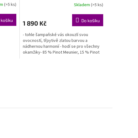
em
(>5 ks)
Skladem
(>5 ks)
 košíku
Do košíku
1 890 Kč
- tohle šampaňské vás okouzlí svou
ovocností, třpytivě zlatou barvou a
nádhernou harmonií - hodí se pro všechny
okamžiky- 85 % Pinot Meunier, 15 % Pinot
Noir- dosáž 4g/l