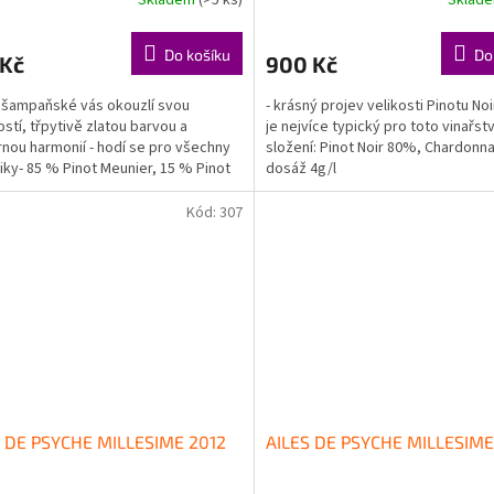
Do košíku
Do
 Kč
900 Kč
e šampaňské vás okouzlí svou
- krásný projev velikosti Pinotu Noi
stí, třpytivě zlatou barvou a
je nejvíce typický pro toto vinařství
nou harmonií - hodí se pro všechny
složení: Pinot Noir 80%, Chardonn
ky- 85 % Pinot Meunier, 15 % Pinot
dosáž 4g/l
dosáž 4g/l
Kód:
307
S DE PSYCHE MILLESIME 2012
AILES DE PSYCHE MILLESIME