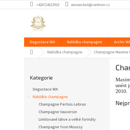
Přejít
+420724152910
wineandart@centrum.cz
na
obsah
Degustace WA
Nabídka champagne
Archiv W
Domů
Nabídka champagne
Champagne Maxime B
P
Cha
o
Přeskočit
s
Kategorie
kategorie
Maxime
t
unést 
r
Degustace WA
2010.
a
Nabídka champagne
n
Nejpr
Champagne Pertois-Lebrun
n
í
Champagne Vauversin
p
Limitované lahve a velké formáty
a
Champagne Yvon Moussy