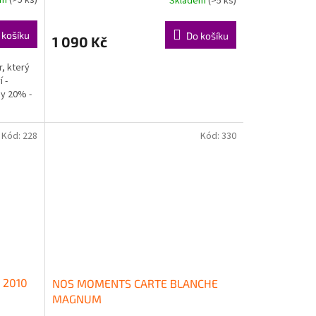
Skladem
(>5 ks)
 košíku
Do košíku
1 090 Kč
r, který
 -
ay 20% -
Kód:
228
Kód:
330
 2010
NOS MOMENTS CARTE BLANCHE
MAGNUM