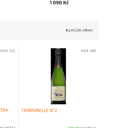
1 090 Kč
6
položek celkem
Kód:
222
Kód:
306
XTRA
TEMPORELLE N°2
em
(>5 ks)