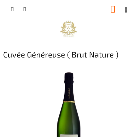
Přejít
NÁKUP
na
obsah
KOŠÍK
Cuvée Généreuse ( Brut Nature )