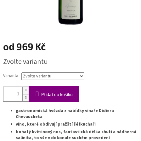
od
969 Kč
Měrná
Zvolte variantu
cena:
Varianta
Přidat do košíku
gastronomická hvězda z nabídky vinaře Didiera
Chevaucheta
víno, které obdivují pražští šéfkuchaři
bohatý květinový nos, fantastická délka chuti a nádherná
salinita, to vše v dokonale suchém provedení