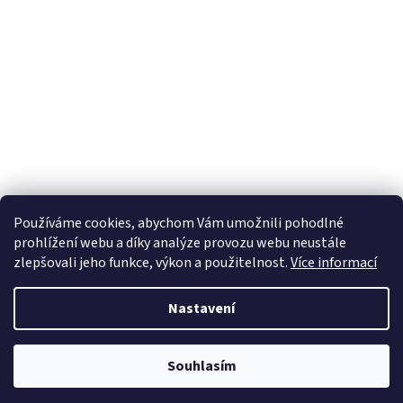
Používáme cookies, abychom Vám umožnili pohodlné
prohlížení webu a díky analýze provozu webu neustále
zlepšovali jeho funkce, výkon a použitelnost.
Více informací
Nastavení
Vytvořil Shoptet
Souhlasím
Copyright 2026
WA shop
. Všechna práva vyhrazena.