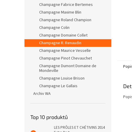
n
Champagne Fabrice Bertemes
e
Champagne Maxime Blin
l
Champagne Roland Champion
Champagne Colin
Champagne Domaine Collet
Champagne R. Renaudin
Champagne Maurice Vesselle
Champagne Pinot Chevauchet
Champagne Dumont Domaine de
Popi
Mondeville
Champagne Louise Brison
Det
Champagne Le Gallais
Archiv WA
Popi
Top 10 produktů
LES PRÔLES ET CHÉTIVINS 2014