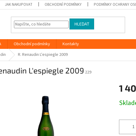
JAK NAKUPOVAT
OBCHODNÍ PODMÍNKY
PODMÍNKY OCHRANY OS
HLEDAT
A
Obchodní podmínky
Kontakty
din
R. Renaudin L'espiegle 2009
enaudin L'espiegle 2009
229
1 4
Měrná
Skla
cena: