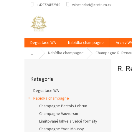
Přejít
+420724152910
wineandart@centrum.cz
na
obsah
Degustace WA
Nabídka champagne
Archiv W
Domů
Nabídka champagne
Champagne R. Renau
P
R. R
o
Přeskočit
s
Kategorie
kategorie
t
r
Degustace WA
a
Nabídka champagne
n
Champagne Pertois-Lebrun
n
í
Champagne Vauversin
p
Limitované lahve a velké formáty
a
Champagne Yvon Moussy