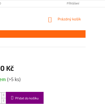
OBNÍCH ÚDAJŮ
Přihlášení
NÁKUPNÍ
Prázdný košík
KOŠÍK
00 Kč
dem
(>5 ks)
Přidat do košíku