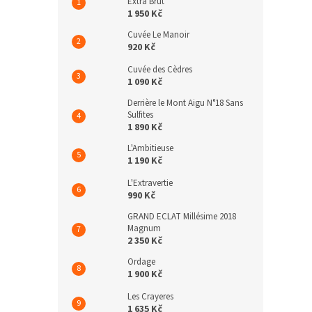
Extra Brut
1 950 Kč
Cuvée Le Manoir
920 Kč
Cuvée des Cèdres
1 090 Kč
Derrière le Mont Aigu N°18 Sans
Sulfites
1 890 Kč
L'Ambitieuse
1 190 Kč
L'Extravertie
990 Kč
GRAND ECLAT Millésime 2018
Magnum
2 350 Kč
Ordage
1 900 Kč
Les Crayeres
1 635 Kč