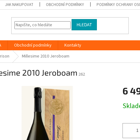
JAK NAKUPOVAT
OBCHODNÍ PODMÍNKY
PODMÍNKY OCHRANY OS
HLEDAT
A
Obchodní podmínky
Kontakty
rison
Millesime 2010 Jeroboam
lesime 2010 Jeroboam
262
6 4
Měrná
Skla
cena: