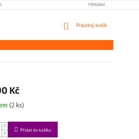
OBNÍCH ÚDAJŮ
Přihlášení
NÁKUPNÍ
Prázdný košík
KOŠÍK
90 Kč
dem
(2 ks)
Přidat do košíku