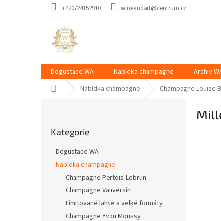
Přejít
+420724152910
wineandart@centrum.cz
na
obsah
Degustace WA
Nabídka champagne
Archiv W
Domů
Nabídka champagne
Champagne Louise B
P
Mil
o
Přeskočit
s
Kategorie
kategorie
t
r
Degustace WA
a
Nabídka champagne
n
Champagne Pertois-Lebrun
n
í
Champagne Vauversin
p
Limitované lahve a velké formáty
a
Champagne Yvon Moussy