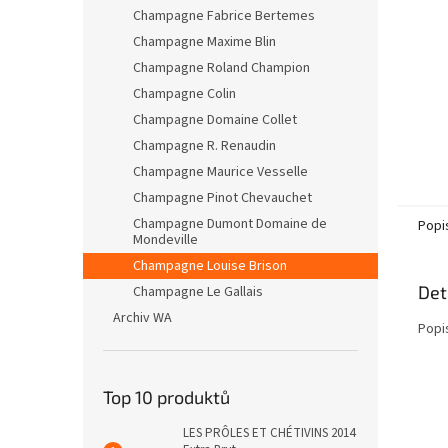
n
Champagne Fabrice Bertemes
e
Champagne Maxime Blin
l
Champagne Roland Champion
Champagne Colin
Champagne Domaine Collet
Champagne R. Renaudin
Champagne Maurice Vesselle
Champagne Pinot Chevauchet
Champagne Dumont Domaine de
Popi
Mondeville
Champagne Louise Brison
Det
Champagne Le Gallais
Archiv WA
Popi
Top 10 produktů
LES PRÔLES ET CHÉTIVINS 2014