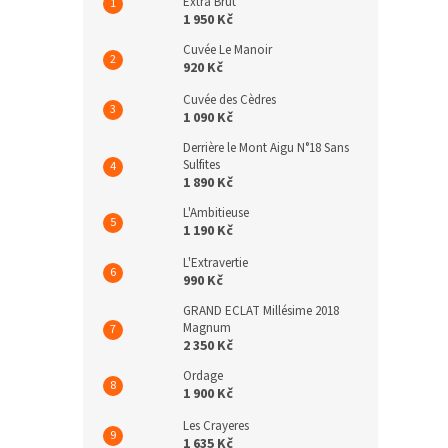
Extra Brut
1 950 Kč
Cuvée Le Manoir
920 Kč
Cuvée des Cèdres
1 090 Kč
Derrière le Mont Aigu N°18 Sans
Sulfites
1 890 Kč
L'Ambitieuse
1 190 Kč
L'Extravertie
990 Kč
GRAND ECLAT Millésime 2018
Magnum
2 350 Kč
Ordage
1 900 Kč
Les Crayeres
1 635 Kč