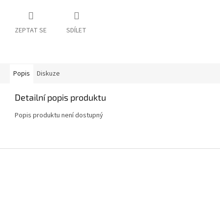
ZEPTAT SE
SDÍLET
Popis
Diskuze
Detailní popis produktu
Popis produktu není dostupný
Z
á
p
a
t
í