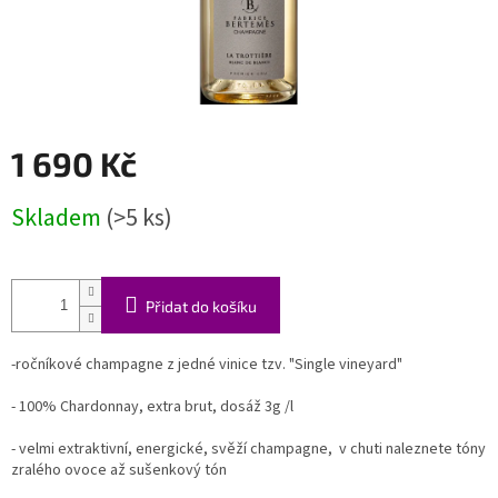
1 690 Kč
Měrná
Skladem
(>5 ks)
cena:
Přidat do košíku
-ročníkové champagne z jedné vinice tzv. "Single vineyard"
- 100% Chardonnay, extra brut, dosáž 3g /l
- velmi extraktivní, energické, svěží champagne, v chuti naleznete tóny
zralého ovoce až sušenkový tón