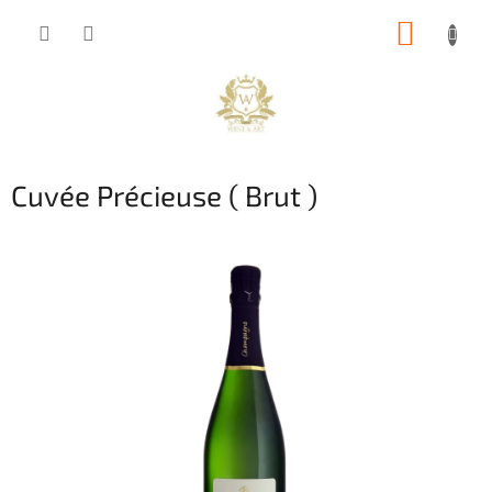
Přejít
NÁKUP
na
obsah
KOŠÍK
Cuvée Précieuse ( Brut )