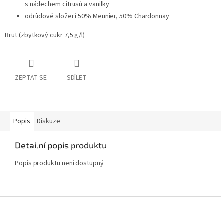
s nádechem citrusů a vanilky
odrůdové složení 50% Meunier, 50% Chardonnay
Brut (zbytkový cukr 7,5 g/l)
ZEPTAT SE
SDÍLET
Popis
Diskuze
Detailní popis produktu
Popis produktu není dostupný
Z
á