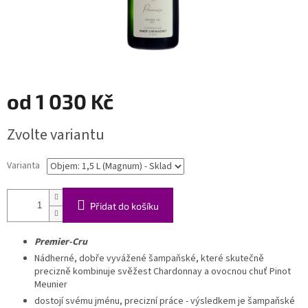
od
1 030 Kč
Měrná
Zvolte variantu
cena:
Varianta
Přidat do košíku
Premier-Cru
Nádherné, dobře vyvážené šampaňské, které skutečně
precizně kombinuje svěžest Chardonnay a ovocnou chuť Pinot
Meunier
dostojí svému jménu, precizní práce - výsledkem je šampaňské