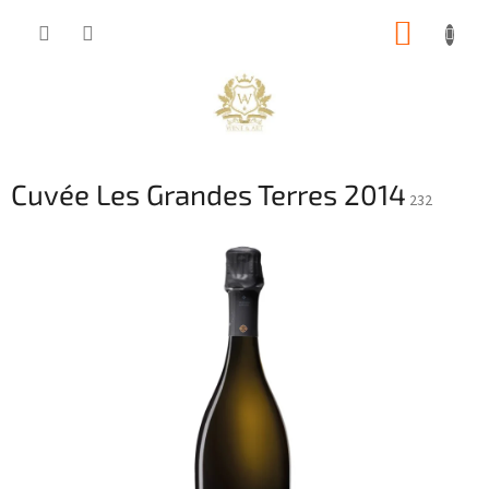
Přejít
NÁKUP
na
obsah
KOŠÍK
Cuvée Les Grandes Terres 2014
232