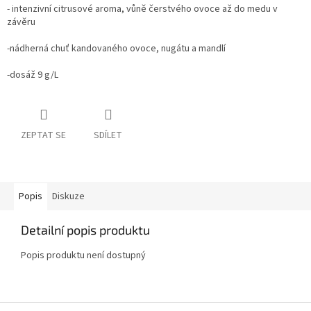
- intenzivní citrusové aroma, vůně čerstvého ovoce až do medu v
závěru
-nádherná chuť kandovaného ovoce, nugátu a mandlí
-dosáž 9 g/L
ZEPTAT SE
SDÍLET
Popis
Diskuze
Detailní popis produktu
Popis produktu není dostupný
Z