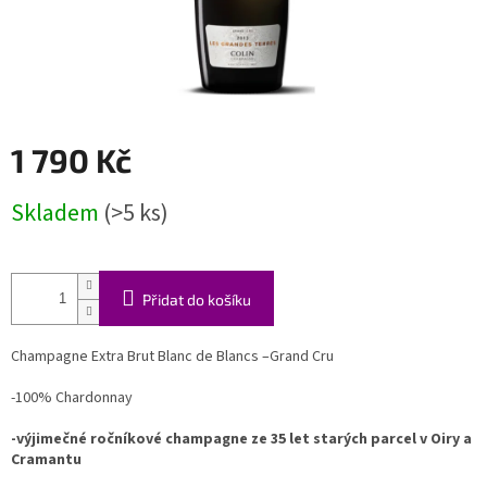
1 790 Kč
Měrná
Skladem
(>5 ks)
cena:
Přidat do košíku
Champagne Extra Brut Blanc de Blancs –Grand Cru
-100% Chardonnay
-výjimečné ročníkové champagne ze 35 let starých parcel v Oiry a
Cramantu