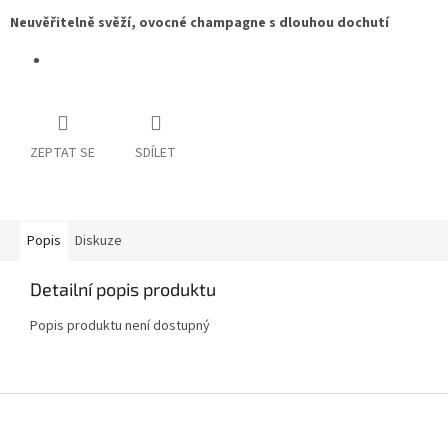
Neuvěřitelně svěží, ovocné champagne s dlouhou dochutí
ZEPTAT SE
SDÍLET
Popis
Diskuze
Detailní popis produktu
Popis produktu není dostupný
Z
á
p