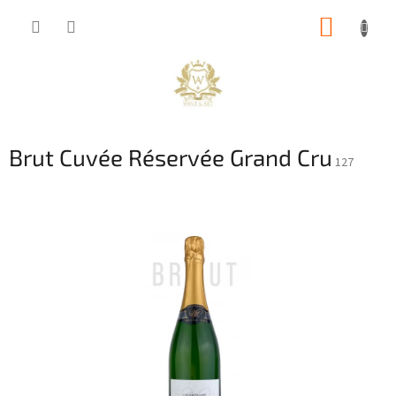
Přejít
NÁKUP
na
obsah
KOŠÍK
Brut Cuvée Réservée Grand Cru
127