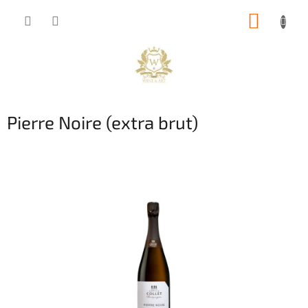
Přejít
NÁKUP
na
obsah
KOŠÍK
Pierre Noire (extra brut)