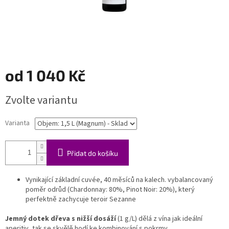
od
1 040 Kč
Měrná
Zvolte variantu
cena:
Varianta
Přidat do košíku
Vynikající základní cuvée, 40 měsíců na kalech. vybalancovaný
poměr odrůd (Chardonnay: 80%, Pinot Noir: 20%), který
perfektně zachycuje teroir Sezanne
Jemný dotek dřeva s nižší dosáží
(1 g/L) dělá z vína jak ideální
aperitiv, tak se skvělě hodí ke kombinování s pokrmy