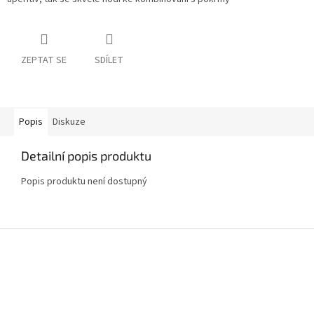
ZEPTAT SE
SDÍLET
Popis
Diskuze
Detailní popis produktu
Popis produktu není dostupný
Z
á
p
a
t
í