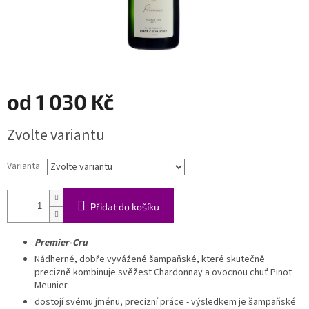
od
1 030 Kč
Měrná
Zvolte variantu
cena:
Varianta
Přidat do košíku
Premier-Cru
Nádherné, dobře vyvážené šampaňské, které skutečně
precizně kombinuje svěžest Chardonnay a ovocnou chuť Pinot
Meunier
dostojí svému jménu, precizní práce - výsledkem je šampaňské