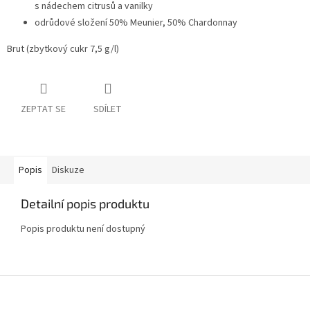
s nádechem citrusů a vanilky
odrůdové složení 50% Meunier, 50% Chardonnay
Brut (zbytkový cukr 7,5 g/l)
ZEPTAT SE
SDÍLET
Popis
Diskuze
Detailní popis produktu
Popis produktu není dostupný
Z
á