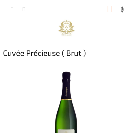
Přejít
NÁKUP
na
obsah
KOŠÍK
Cuvée Précieuse ( Brut )