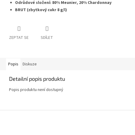
Odrůdové složení: 80% Meunier, 20% Chardonnay
BRUT (zbytkový cukr 8 g/l)
ZEPTAT SE
SDÍLET
Popis
Diskuze
Detailní popis produktu
Popis produktu není dostupný
Z
á
p
a