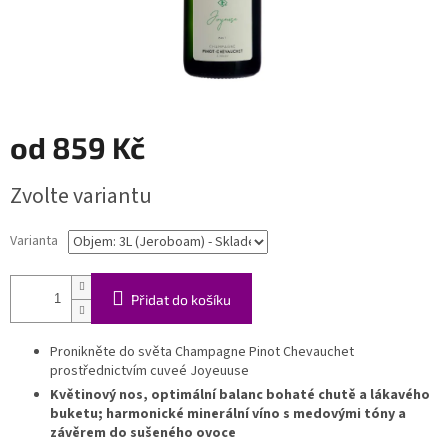
od
859 Kč
Měrná
Zvolte variantu
cena:
Varianta
Přidat do košíku
Pronikněte do světa Champagne Pinot Chevauchet
prostřednictvím cuveé Joyeuuse
Květinový nos, optimální balanc bohaté chutě a lákavého
buketu; harmonické minerální víno s medovými tóny a
závěrem do sušeného ovoce