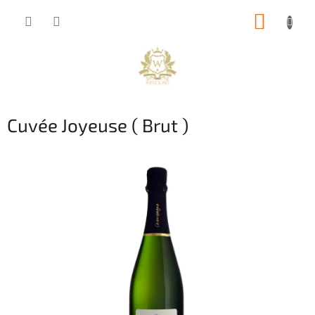
Přejít
NÁKUP
na
obsah
KOŠÍK
Cuvée Joyeuse ( Brut )