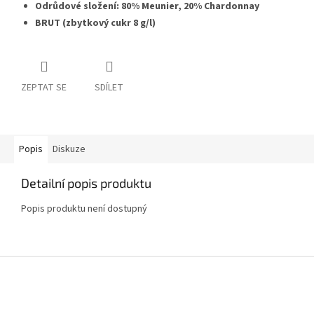
Odrůdové složení: 80% Meunier, 20% Chardonnay
BRUT (zbytkový cukr 8 g/l)
ZEPTAT SE
SDÍLET
Popis
Diskuze
Detailní popis produktu
Popis produktu není dostupný
Z
á
p
a