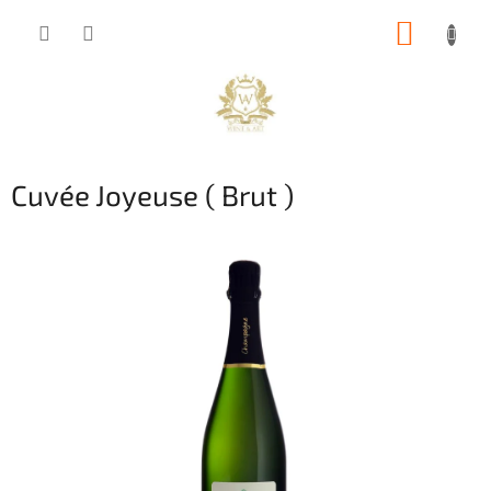
Přejít
NÁKUP
na
obsah
KOŠÍK
Cuvée Joyeuse ( Brut )