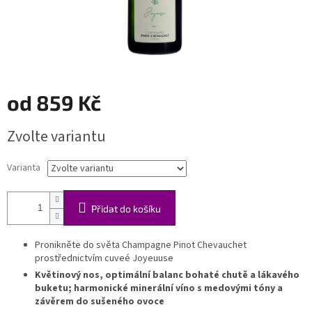
od
859 Kč
Měrná
Zvolte variantu
cena:
Varianta
Přidat do košíku
Pronikněte do světa Champagne Pinot Chevauchet
prostřednictvím cuveé Joyeuuse
Květinový nos, optimální balanc bohaté chutě a lákavého
buketu; harmonické minerální víno s medovými tóny a
závěrem do sušeného ovoce