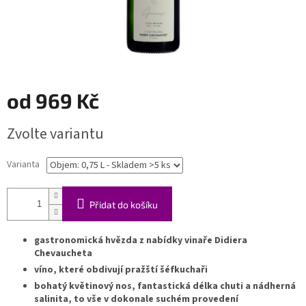
od
969 Kč
Měrná
Zvolte variantu
cena:
Varianta
Přidat do košíku
gastronomická hvězda z nabídky vinaře Didiera
Chevaucheta
víno, které obdivují pražští šéfkuchaři
bohatý květinový nos, fantastická délka chuti a nádherná
salinita, to vše v dokonale suchém provedení