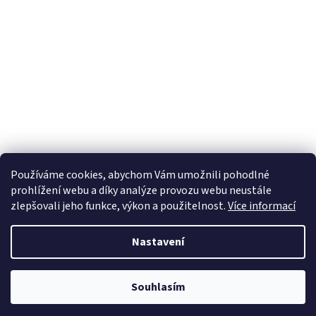
Používáme cookies, abychom Vám umožnili pohodlné
prohlížení webu a díky analýze provozu webu neustále
zlepšovali jeho funkce, výkon a použitelnost.
Více informací
Nastavení
Vytvořil Shoptet
Souhlasím
Copyright 2026
WA shop
. Všechna práva vyhrazena.