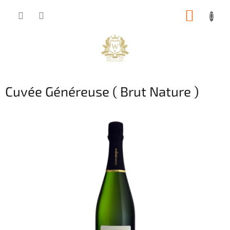
Přejít
NÁKUP
na
obsah
KOŠÍK
Cuvée Généreuse ( Brut Nature )