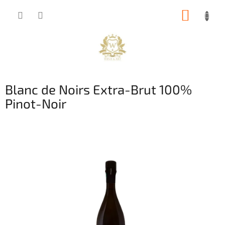
Přejít
NÁKUP
na
obsah
KOŠÍK
Blanc de Noirs Extra-Brut 100%
Pinot-Noir