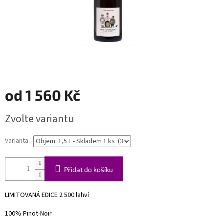
od
1 560 Kč
Měrná
Zvolte variantu
cena:
Varianta
Přidat do košíku
LIMITOVANÁ EDICE 2 500 lahví
100% Pinot-Noir