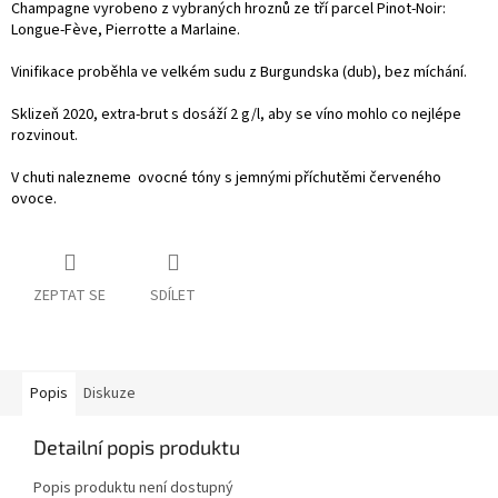
Champagne vyrobeno z vybraných hroznů ze tří parcel Pinot-Noir:
Longue-Fève, Pierrotte a Marlaine.
Vinifikace proběhla ve velkém sudu z Burgundska (dub), bez míchání.
Sklizeň 2020, extra-brut s dosáží 2 g/l, aby se víno mohlo co nejlépe
rozvinout.
V chuti nalezneme ovocné tóny s jemnými příchutěmi červeného
ovoce.
ZEPTAT SE
SDÍLET
Popis
Diskuze
Detailní popis produktu
Popis produktu není dostupný