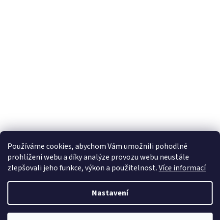
Používáme cookies, abychom Vám umožnili pohodlné
prohlížení webu a díky analýze provozu webu neustále
zlepšovali jeho funkce, výkon a použitelnost.
Více informací
Nastavení
Vytvořil Shoptet